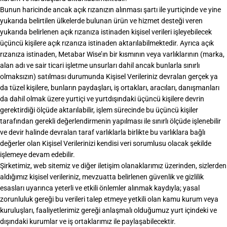
Bunun haricinde ancak açık rızanızın alınması şartı ile yurtiçinde ve yine
yukarıda belirtilen ülkelerde bulunan ürün ve hizmet desteği veren
yukarıda belirlenen açık rızanıza istinaden kişisel verileri işleyebilecek
üçüncü kişilere açık rızanıza istinaden aktarılabilmektedir. Ayrıca açık
rızanıza istinaden, Metabar Wise’ın bir kısmının veya varlıklarının (marka,
alan adı ve sair ticari işletme unsurları dahil ancak bunlarla sınırlı
olmaksızın) satılması durumunda Kişisel Verileriniz devralan gerçek ya
da tüzel kişilere, bunların paydaşları, iş ortakları, aracıları, danışmanları
da dahil olmak üzere yurtiçi ve yurtdışındaki üçüncü kişilere devrin
gerektirdiği ölçüde aktarılabilir, işlem sürecinde bu üçüncü kişiler
tarafından gerekli değerlendirmenin yapılması ile sınırlı ölçüde işlenebilir
ve devir halinde devralan taraf varlıklarla birlikte bu varlıklara bağlı
değerler olan Kişisel Verilerinizi kendisi veri sorumlusu olacak şekilde
işlemeye devam edebilir.
Şirketimiz, web sitemiz ve diğer iletişim olanaklarımız üzerinden, sizlerden
aldığımız kişisel verileriniz, mevzuatta belirlenen güvenlik ve gizlilik
esasları uyarınca yeterli ve etkili önlemler alınmak kaydıyla; yasal
zorunluluk gereği bu verileri talep etmeye yetkili olan kamu kurum veya
kuruluşları, faaliyetlerimiz gereği anlaşmalı olduğumuz yurt içindeki ve
dışındaki kurumlar ve iş ortaklarımız ile paylaşabilecektir.