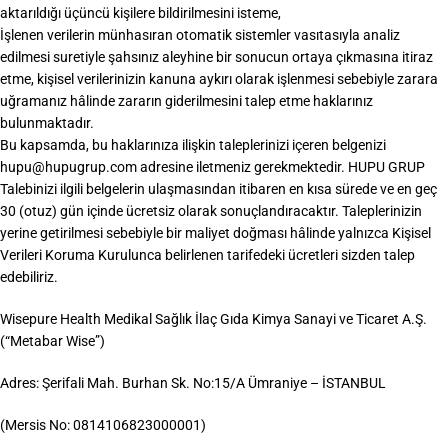
aktarıldığı üçüncü kişilere bildirilmesini isteme,
İşlenen verilerin münhasıran otomatik sistemler vasıtasıyla analiz
edilmesi suretiyle şahsınız aleyhine bir sonucun ortaya çıkmasına itiraz
etme, kişisel verilerinizin kanuna aykırı olarak işlenmesi sebebiyle zarara
uğramanız hâlinde zararın giderilmesini talep etme haklarınız
bulunmaktadır.
Bu kapsamda, bu haklarınıza ilişkin taleplerinizi içeren belgenizi
hupu@hupugrup.com adresine iletmeniz gerekmektedir. HUPU GRUP
Talebinizi ilgili belgelerin ulaşmasından itibaren en kısa sürede ve en geç
30 (otuz) gün içinde ücretsiz olarak sonuçlandıracaktır. Taleplerinizin
yerine getirilmesi sebebiyle bir maliyet doğması hâlinde yalnızca Kişisel
Verileri Koruma Kurulunca belirlenen tarifedeki ücretleri sizden talep
edebiliriz.
Wisepure Health Medikal Sağlık İlaç Gıda Kimya Sanayi ve Ticaret A.Ş.
(“Metabar Wise”)
Adres: Şerifali Mah. Burhan Sk. No:15/A Ümraniye – İSTANBUL
(Mersis No: 0814106823000001)