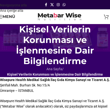
Navigasyona atla
Ana içeriğe atla
MENÜ
Kişisel Verilerin
Korunması ve
İşlenmesine Dair
Bilgilendirme
Ana Sayfa
/
Kişisel Verilerin Korunması ve İşlenmesine Dair Bilgilendirme
Wisepure Health Medikal Sağlık İlaç Gıda Kimya Sanayi ve Ticaret A.Ş.
Şerifali Mah. Burhan Sk. No:15/A
Ümraniye – İSTANBUL
Wisepure Health Medikal Sağlık İlaç Gıda Kimya Sanayi ve Ticaret A.Ş.
(“Metabar Wise” olarak anılacaktır) olarak, siz paydaşlarımıza ait kişisel