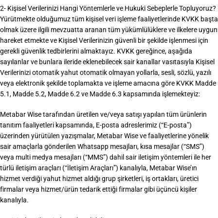
2- Kişisel Verilerinizi Hangi Yöntemlerle ve Hukuki Sebeplerle Topluyoruz?
Yürütmekte olduğumuz tüm kişisel veri işleme faaliyetlerinde KVKK başta
olmak üzere ilgili mevzuatta aranan tüm yükümlülüklere ve ilkelere uygun
hareket etmekte ve Kişisel Verilerinizin güvenli bir şekilde işlenmesi için
gerekli güvenlik tedbirlerini almaktayız. KVKK gereğince, aşağıda
sayılanlar ve bunlara ileride eklenebilecek sair kanallar vasıtasıyla Kişisel
Verilerinizi otomatik yahut otomatik olmayan yollarla, sesli, sözlü, yazılı
veya elektronik şekilde toplamakta ve işleme amacına göre KVKK Madde
5.1, Madde 5.2, Madde 6.2 ve Madde 6.3 kapsamında işlemekteyiz:
Metabar Wise tarafından üretilen ve/veya satışı yapılan tüm ürünlerin
tanıtım faaliyetleri kapsamında, E-posta adreslerimiz (“E-posta”)
üzerinden yürütülen yazışmalar, Metabar Wise ve faaliyetlerine yönelik
sair amaçlarla gönderilen Whatsapp mesajları, kısa mesajlar (“SMS”)
veya multi medya mesajları (“MMS”) dahil sair iletişim yöntemleri ile her
türlü iletişim araçları (“İletişim Araçları”) kanalıyla, Metabar Wise’ın
hizmet verdiği yahut hizmet aldığı grup şirketleri, iş ortakları, üretici
firmalar veya hizmet/ürün tedarik ettiği firmalar gibi üçüncü kişiler
kanalıyla.