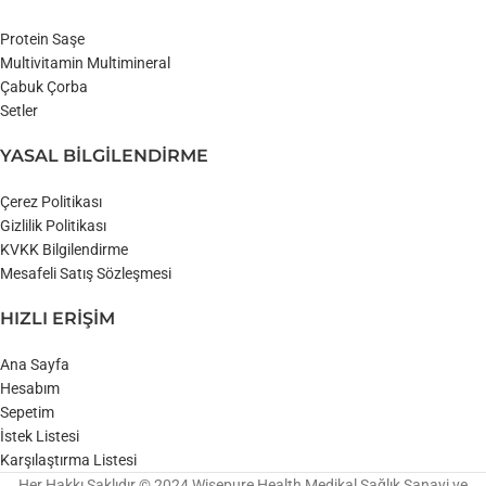
Protein Saşe
Multivitamin Multimineral
Çabuk Çorba
Setler
YASAL BİLGİLENDİRME
Çerez Politikası
Gizlilik Politikası
KVKK Bilgilendirme
Mesafeli Satış Sözleşmesi
HIZLI ERİŞİM
Ana Sayfa
Hesabım
Sepetim
İstek Listesi
Karşılaştırma Listesi
Her Hakkı Saklıdır © 2024 Wisepure Health Medikal Sağlık Sanayi ve