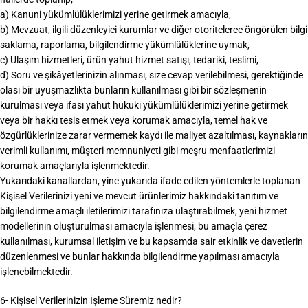
a) Kanuni yükümlülüklerimizi yerine getirmek amacıyla,
b) Mevzuat, ilgili düzenleyici kurumlar ve diğer otoritelerce öngörülen bilgi
saklama, raporlama, bilgilendirme yükümlülüklerine uymak,
c) Ulaşım hizmetleri, ürün yahut hizmet satışı, tedariki, teslimi,
d) Soru ve şikâyetlerinizin alınması, size cevap verilebilmesi, gerektiğinde
olası bir uyuşmazlıkta bunların kullanılması gibi bir sözleşmenin
kurulması veya ifası yahut hukuki yükümlülüklerimizi yerine getirmek
veya bir hakkı tesis etmek veya korumak amacıyla, temel hak ve
özgürlüklerinize zarar vermemek kaydı ile maliyet azaltılması, kaynakların
verimli kullanımı, müşteri memnuniyeti gibi meşru menfaatlerimizi
korumak amaçlarıyla işlenmektedir.
Yukarıdaki kanallardan, yine yukarıda ifade edilen yöntemlerle toplanan
Kişisel Verilerinizi yeni ve mevcut ürünlerimiz hakkındaki tanıtım ve
bilgilendirme amaçlı iletilerimizi tarafınıza ulaştırabilmek, yeni hizmet
modellerinin oluşturulması amacıyla işlenmesi, bu amaçla çerez
kullanılması, kurumsal iletişim ve bu kapsamda sair etkinlik ve davetlerin
düzenlenmesi ve bunlar hakkında bilgilendirme yapılması amacıyla
işlenebilmektedir.
6- Kişisel Verilerinizin İşleme Süremiz nedir?