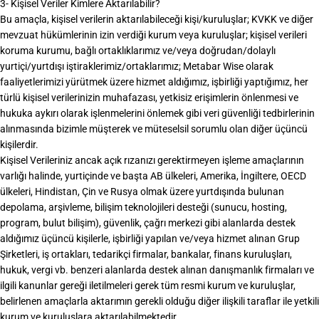
3- Kişisel Veriler Kimlere Aktarılabilir?
Bu amaçla, kişisel verilerin aktarılabileceği kişi/kuruluşlar; KVKK ve diğer
mevzuat hükümlerinin izin verdiği kurum veya kuruluşlar; kişisel verileri
koruma kurumu, bağlı ortaklıklarımız ve/veya doğrudan/dolaylı
yurtiçi/yurtdışı iştiraklerimiz/ortaklarımız; Metabar Wise olarak
faaliyetlerimizi yürütmek üzere hizmet aldığımız, işbirliği yaptığımız, her
türlü kişisel verilerinizin muhafazası, yetkisiz erişimlerin önlenmesi ve
hukuka aykırı olarak işlenmelerini önlemek gibi veri güvenliği tedbirlerinin
alınmasında bizimle müşterek ve müteselsil sorumlu olan diğer üçüncü
kişilerdir.
Kişisel Verileriniz ancak açık rızanızı gerektirmeyen işleme amaçlarının
varlığı halinde, yurtiçinde ve başta AB ülkeleri, Amerika, İngiltere, OECD
ülkeleri, Hindistan, Çin ve Rusya olmak üzere yurtdışında bulunan
depolama, arşivleme, bilişim teknolojileri desteği (sunucu, hosting,
program, bulut bilişim), güvenlik, çağrı merkezi gibi alanlarda destek
aldığımız üçüncü kişilerle, işbirliği yapılan ve/veya hizmet alınan Grup
Şirketleri, iş ortakları, tedarikçi firmalar, bankalar, finans kuruluşları,
hukuk, vergi vb. benzeri alanlarda destek alınan danışmanlık firmaları ve
ilgili kanunlar gereği iletilmeleri gerek tüm resmi kurum ve kuruluşlar,
belirlenen amaçlarla aktarımın gerekli olduğu diğer ilişkili taraflar ile yetkili
kurum ve kuruluşlara aktarılabilmektedir.