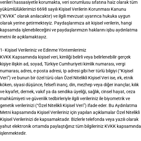
verileri hassasiyetle korumakta, veri sorumlusu sıfatına haiz olarak tüm
yükümlülüklerimizi 6698 sayılı Kişisel Verilerin Korunması Kanunu
(“KVKK” olarak anılacaktır) ve ilgili mevzuat uyarınca hukuka uygun
olarak yerine getirmekteyiz. Paydaşlarımıza ait kişisel verilerin, hangi
kapsamda işlenebileceğini ve paydaşlarımızın haklarını işbu aydınlatma
metni ile açıklamaktayız.
1- Kişisel Verileriniz ve Edinme Yöntemlerimiz
KVKK Kapsamında kişisel veri, kimliği belirli veya belirlenebilir gerçek
kişiye ilişkin ad, soyad, Türkiye Cumhuriyeti kimlik numarası, vergi
numarası, adres, e-posta adresi, Ip adresi gibi her türlü bilgiyi (“Kişisel
Veri”) ve bunun bir özel türü olan Özel Nitelikli Kişisel Veri ise, ırk, etnik
köken, siyasi düşünce, felsefi inanç, din, mezhep veya diğer inançlar, kılık
ve kıyafet, dernek, vakıf ya da sendika üyeliği, sağlık, cinsel hayat, ceza
mahkûmiyeti ve güvenlik tedbirleriyle ilgili verileriniz ile biyometrik ve
genetik verilerinizi (“Özel Nitelikli Kişisel Veri”) ifade eder. Bu Aydınlatma
Metni kapsamında Kişisel Verileriniz için yapılan açıklamalar Özel Nitelikli
Kişisel Verilerinizi de kapsamaktadır. Bizlerle telefonda veya yazılı olarak
yahut elektronik ortamda paylaştığınız tüm bilgileriniz KVKK kapsamında
işlenmektedir.