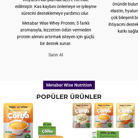
önünde bulundu
edilmiştir. Kas kaybını önlemeye ve iyileşme
elastin, hyalur
sürecini desteklemeye yardımcı olur.
çok bileşenli b
Metabar Wise Whey Protein; 5 farklı
ihtiyacını dest
aromasıyla, lezzetten ödün vermeden
katkı sağl
protein alımını artırmak isteyen için güçlü
bir destek sunar.
Satın Al
Metabar Wise Nutrition
POPÜLER ÜRÜNLER