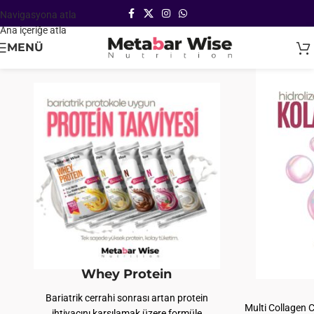
Navigasyona atla
Ana içeriğe atla
MENÜ
Whey Protein
Bariatrik cerrahi sonrası artan protein
Multi Collagen C
ihtiyacını karşılamak üzere formüle