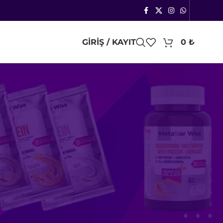
GIRIŞ / KAYIT
0
₺
24
48