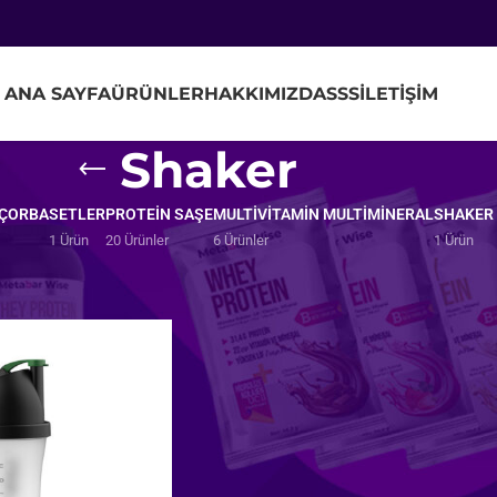
ANA SAYFA
ÜRÜNLER
HAKKIMIZDA
SSS
İLETİŞİM
Shaker
 ÇORBA
SETLER
PROTEIN SAŞE
MULTIVITAMIN MULTIMINERAL
SHAKER
1 Ürün
20 Ürünler
6 Ürünler
1 Ürün
Göster